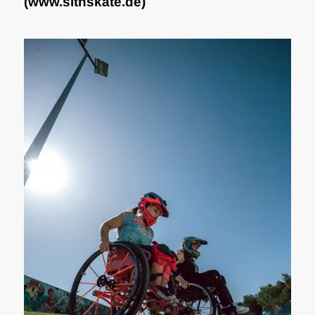
(
www.sitnskate.de
)